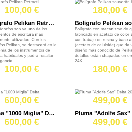
100,00 €
180,00 €
Bolígrafo Pelikan Retráctil
ígrafos son ya uno de los
Bolígrafo con mecanismo de gi
mentos de escritura más
fabricado en acetato de color
ente utilizados. Con los
con trabajo en resina y base 
fos Pelikan, se destacará en la
(acetato de celuloide) que da v
nía de los instrumentos de
diseño más conocido de Pelik
ra habituales y podrá resaltar
detalles están chapados en or
gancia.
24K.
100,00 €
180,00 €
600,00 €
499,00 €
Pluma "1000 Miglia" Delta
600,00 €
499,00 €