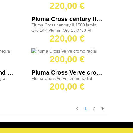
220,00 €
Pluma Cross century II 1509 lamin. Oro 14K
Pluma Cross century II 1509 lamin.
Oro 14K Plumín Oro 18k/750 M
220,00 €
200,00 €
Pluma Cross Towsend laca negra
Pluma Cross Verve cromo radial
gra
Pluma Cross Verve cromo radial
200,00 €
1
2