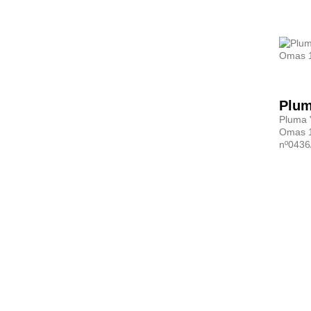
Pluma 
Omas 1
nº0436