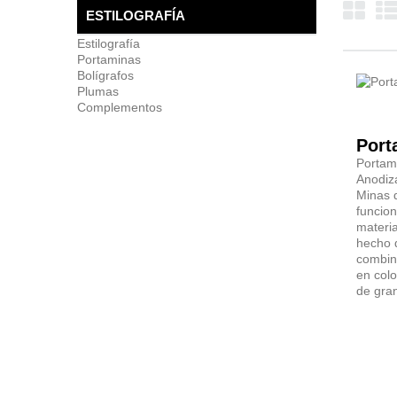
ESTILOGRAFÍA
Estilografía
Portaminas
Bolígrafos
Plumas
Complementos
Portam
Anodiza
Minas d
funcio
materia
hecho 
combin
en colo
de gran