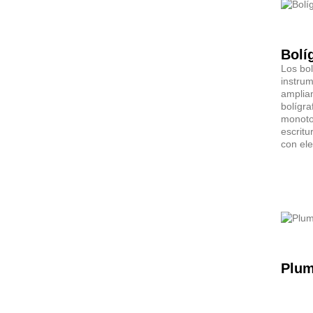
Los bol
instru
ampliam
bolígra
monoto
escritu
con ele