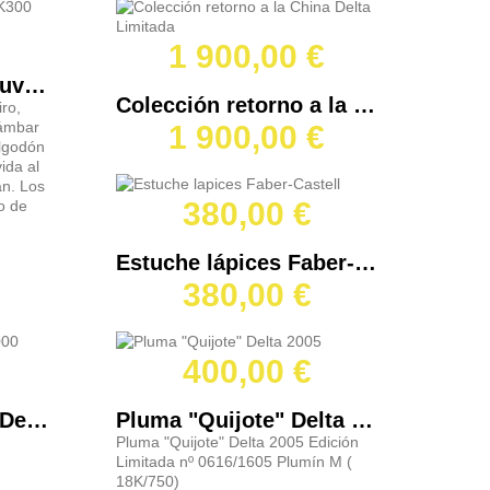
1 900,00 €
Bolígrafo Pelikan souverän K300
Colección retorno a la China Delta Limitada
ro,
 ámbar
1 900,00 €
algodón
ida al
an. Los
380,00 €
o de
Estuche lápices Faber-Castell
380,00 €
400,00 €
Pluma "Adolfe Sax" Delta 2000
Pluma "Quijote" Delta 2005
Pluma "Quijote" Delta 2005 Edición
Limitada nº 0616/1605 Plumín M (
18K/750)