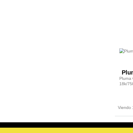
Plu
Pluma 
18k/75
Viendo 