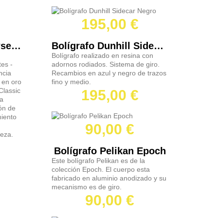
195,00 €
Bolígrafo Cross Towsend oro 10K
Bolígrafo Dunhill Sidecar Negro
Bolígrafo realizado en resina con
tes -
adornos rodiados. Sistema de giro.
ncia
Recambios en azul y negro de trazos
 en oro
fino y medio.
Classic
195,00 €
za
ón de
miento
90,00 €
ieza.
Bolígrafo Pelikan Epoch
Este bolígrafo Pelikan es de la
colección Epoch. El cuerpo esta
fabricado en aluminio anodizado y su
mecanismo es de giro.
90,00 €